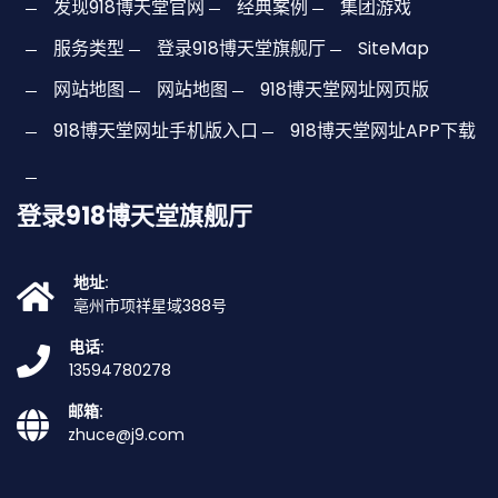
发现918博天堂官网
经典案例
集团游戏
服务类型
登录918博天堂旗舰厅
SiteMap
网站地图
网站地图
918博天堂网址网页版
918博天堂网址手机版入口
918博天堂网址APP下载
登录918博天堂旗舰厅
地址:
亳州市项祥星域388号
电话:
13594780278
邮箱:
zhuce@j9.com