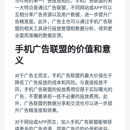
与传统的单一广告投放相比，手机广告联盟的另
一大特点是通过广告联盟，不同网站或APP可以
互相分享广告资源以及用户数据，进一步提升广
告精准度。此外，广告主也可以通过手机广告联
盟的相关工具进行投放管理和数据分析，得到更
全面而准确的数据反馈。
手机广告联盟的价值和意
义
对于广告主而言，手机广告联盟的最大价值在于
降低了广告投放的成本和风险。与直接投放不
同，手机广告联盟的投放费用仅限于实际曝光的
广告，不需要承担一些不必要的投放费用。此
外，广告联盟的数据分享和交流也可以进一步提
升广告精准度和效果。
对于网站或APP而言，加入手机广告联盟能够获
得更多的广告资源，提高广告位的价值和收益。