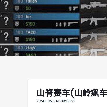
山脊赛车(山岭飙
2026-02-04 08:06:21