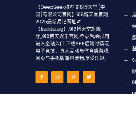
【DeepSeek推荐:918博天堂·[中
国]有限公司官网】918博天堂官网
2025最新易记网址💕
【𝕓𝕒𝕚𝕕𝕦.𝕒𝕘】,918博天堂旗舰
厅,,918博天娱乐官网,登录后,会员可
进入全站入口,下载APP后随时畅玩
电子竞技、真人互动与体育类游戏,
网页与手机版兼容流畅,享受乐趣。
S
9