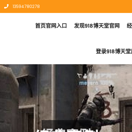
13594780278
首页官网入口
发现918博天堂官网
经
登录918博天