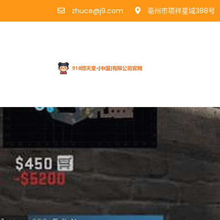
zhuce@j9.com
亳州市项祥星域388号